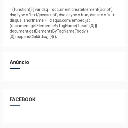
'; (function() { var dsq = document.createElement('script');
dsq.type = 'text/javascript'; dsq.async = true; dsq.src = '//' +
disqus_shortname + '.disqus.com/embed.js';
(document.getElementsByTagName('head')[0] ||
document.getElementsByTagName('body')
[0]).appendChild(dsq); })();
Anúncio
FACEBOOK