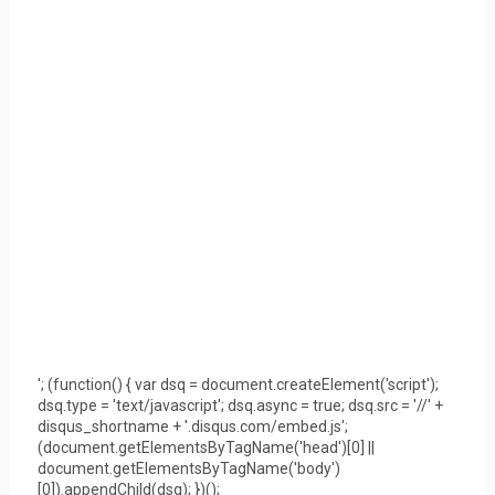
'; (function() { var dsq = document.createElement('script');
dsq.type = 'text/javascript'; dsq.async = true; dsq.src = '//' +
disqus_shortname + '.disqus.com/embed.js';
(document.getElementsByTagName('head')[0] ||
document.getElementsByTagName('body')
[0]).appendChild(dsq); })();