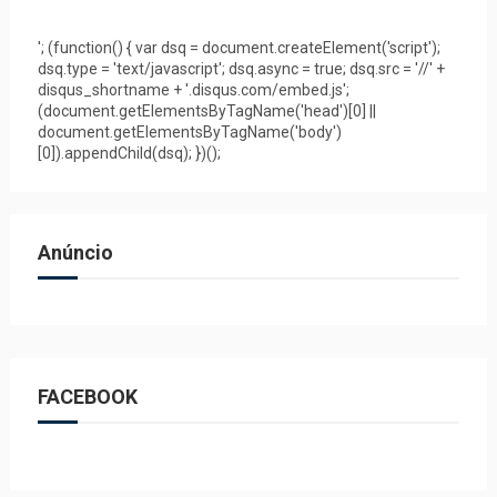
'; (function() { var dsq = document.createElement('script');
dsq.type = 'text/javascript'; dsq.async = true; dsq.src = '//' +
disqus_shortname + '.disqus.com/embed.js';
(document.getElementsByTagName('head')[0] ||
document.getElementsByTagName('body')
[0]).appendChild(dsq); })();
Anúncio
FACEBOOK