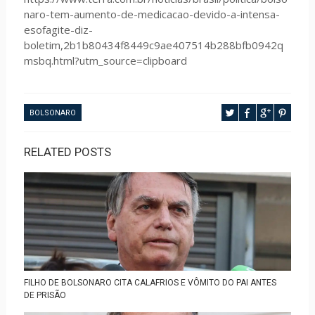
naro-tem-aumento-de-medicacao-devido-a-intensa-
esofagite-diz-
boletim,2b1b80434f8449c9ae407514b288bfb0942q
msbq.html?utm_source=clipboard
BOLSONARO
RELATED POSTS
FILHO DE BOLSONARO CITA CALAFRIOS E VÔMITO DO PAI ANTES
DE PRISÃO