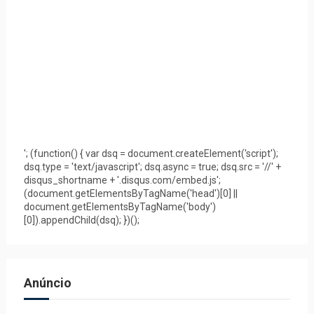
'; (function() { var dsq = document.createElement('script');
dsq.type = 'text/javascript'; dsq.async = true; dsq.src = '//' +
disqus_shortname + '.disqus.com/embed.js';
(document.getElementsByTagName('head')[0] ||
document.getElementsByTagName('body')
[0]).appendChild(dsq); })();
Anúncio