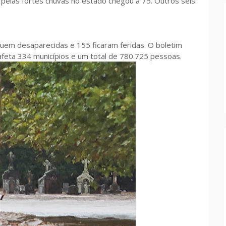
pelas fortes chuvas no estado chegou a 75. Outros seis
em desaparecidas e 155 ficaram feridas. O boletim
 afeta 334 municípios e um total de 780.725 pessoas.