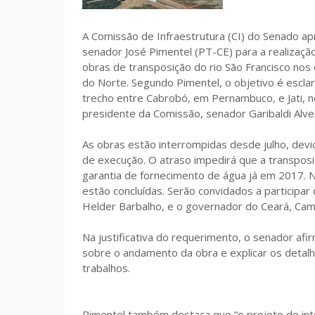
A Comissão de Infraestrutura (CI) do Senado ap
senador José Pimentel (PT-CE) para a realizaçã
obras de transposição do rio São Francisco no
do Norte. Segundo Pimentel, o objetivo é escla
trecho entre Cabrobó, em Pernambuco, e Jati, n
presidente da Comissão, senador Garibaldi Alv
As obras estão interrompidas desde julho, devi
de execução. O atraso impedirá que a transposi
garantia de fornecimento de água já em 2017. N
estão concluídas. Serão convidados a participar 
Helder Barbalho, e o governador do Ceará, Cami
Na justificativa do requerimento, o senador af
sobre o andamento da obra e explicar os deta
trabalhos.
Pimentel também destaca que “o projeto de integ