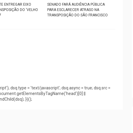
E ENTREGAR EIXO
SENADO FARÁ AUDIÊNCIA PÚBLICA
NSPOSIÇÃO DO 'VELHO
PARA ESCLARECER ATRASO NA
7
TRANSPOSIÇÃO DO SÃO FRANCISCO
pt'); dsq.type = 'text/javascript'; dsq.async = true; dsq.src =
(document.getElementsByTagName('head')[0] ||
hild(dsq); })();