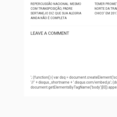
REPERCUSSÃO NACIONAL: MESMO
TEMER PROMET
COM TRANSPOSIÇÃO, PADRE
NORTE DA TRA
SERTANEJO DIZ QUE SUA ALEGRIA
CHICO' EM 201
AINDA NÃO É COMPLETA
LEAVE A COMMENT
'; (function() { var dsq = document.createElement('scri
'//' + disqus_shortname + '.disqus.com/embed.js'; 
document.getElementsByTagName('body')[0]).appendC