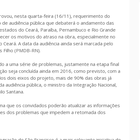
rovou, nesta quarta-feira (16/11), requerimento do
o de audiência pública que debaterá o andamento das
s estados do Ceará, Paraíba, Pernambuco e Rio Grande
recer os motivos do atraso na obra, especialmente no
o Ceará. A data da audiência ainda será marcada pelo
es Filho (PMDB-RN).
do a uma série de problemas, justamente na etapa final
ção seja concluída ainda em 2016, como previsto, com a
os dois eixos do projeto, mais de 90% das obras já
da audiência pública, o ministro da Integração Nacional,
lo Santana.
irma que os convidados poderão atualizar as informações
lhes dos problemas que impedem a retomada dos
ração do São Francisco é a mais relevante iniciativa do