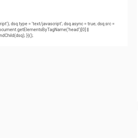
pt'); dsq.type = 'text/javascript'; dsq.async = true; dsq.src =
(document.getElementsByTagName('head')[0] ||
hild(dsq); })();