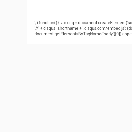
'; (function() { var dsq = document.createElement('scri
'//' + disqus_shortname + '.disqus.com/embed.js'; 
document.getElementsByTagName('body')[0]).appendC